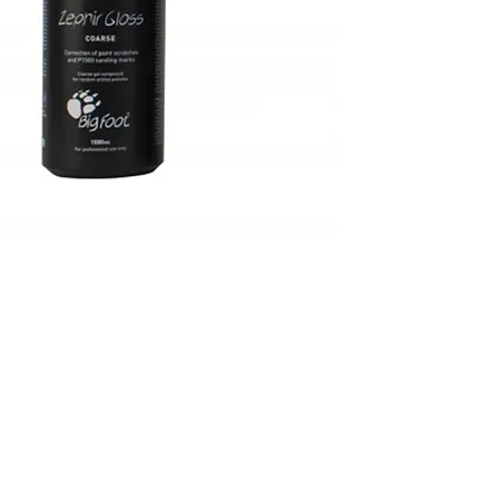
compos
utiliza
marcas
Ao mes
altamen
restau
criand
de alto
ARA TODO O BRASIL POR
GRALHA AZUL IMPORTS.
:
contato@gralhazul.com.br
- Blumenau - SC -
CEP: 89032-525 -
CNPJ: 09.411.387/0001-43