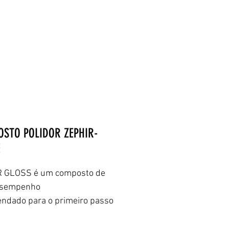
REVENDEDORES
CONTATO
STO POLIDOR ZEPHIR-
E
 GLOSS é um composto de 
esempenho
ndado para o primeiro passo 
imento.
o é o mais "agressivo" dos 