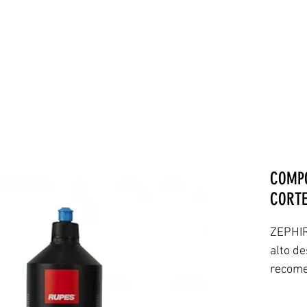
EMPRESA
PRODUTOS
COMPO
CORT
ZEPHIR
alto d
recome
do pol
Seu grã